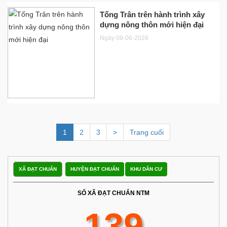
Tống Trân trên hành trình xây
dựng nông thôn mới hiện đại
Ngày 09-06-2026
1
2
3
>
Trang cuối
XÃ ĐẠT CHUẨN
HUYỆN ĐẠT CHUẨN
KHU DÂN CƯ
SỐ XÃ ĐẠT CHUẨN NTM
139