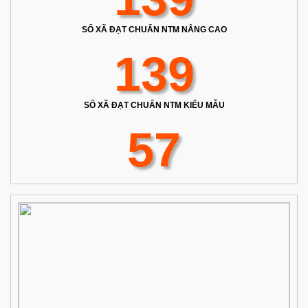
SỐ XÃ ĐẠT CHUẨN NTM NÂNG CAO
139
SỐ XÃ ĐẠT CHUẨN NTM KIỂU MẪU
57