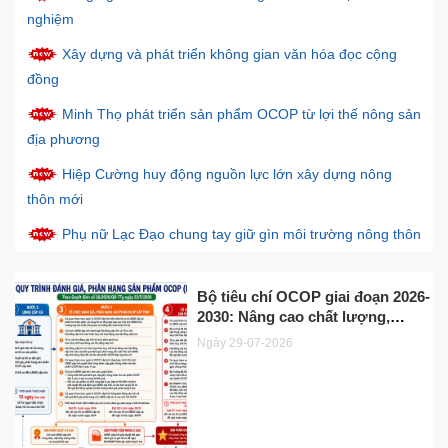
nghiệm
Xây dựng và phát triển không gian văn hóa đọc cộng
đồng
Minh Thọ phát triển sản phẩm OCOP từ lợi thế nông sản
địa phương
Hiệp Cường huy động nguồn lực lớn xây dựng nông
thôn mới
Phụ nữ Lạc Đạo chung tay giữ gìn môi trường nông thôn
Tạo sinh kế bền vững từ phát triển du lịch nông thôn
Bộ tiêu chí OCOP giai đoạn 2026-
2030: Nâng cao chất lượng,
hướng tiến phát triển bền vững
Ngày 29-07-2026
Tống Trân trên hành trình xây dựng nông thôn mới hiện
và xây dựng thương hiệu
đại
Tiêu chí đánh giá, phân hạng sản phẩm OCOP