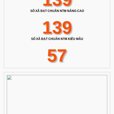
SỐ XÃ ĐẠT CHUẨN NTM NÂNG CAO
139
SỐ XÃ ĐẠT CHUẨN NTM KIỂU MẪU
57