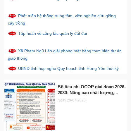
Phát triển hệ thống trung tâm, viện nghiên cứu giống
cây trồng
Tập huấn về công tác quản lý đất đai
Xã Phạm Ngũ Lão giải phóng mặt bằng thực hiện dự án
giao thông
UBND tỉnh họp nghe Quy hoạch tỉnh Hưng Yên thời kỳ
2021 - 2030, tầm nhìn đến năm 2050 (điều chỉnh)
Hội Nông dân xã Đoàn Đào đồng hành cùng hội viên
Bộ tiêu chí OCOP giai đoạn 2026-
2030: Nâng cao chất lượng,
phát triển kinh tế
hướng tiến phát triển bền vững
Ngày 29-07-2026
Niềm vui chung của người dân về tuyến đường mới
và xây dựng thương hiệu
Đẩy nhanh tiến độ thi công các công trình đê điều, thủy
lợi