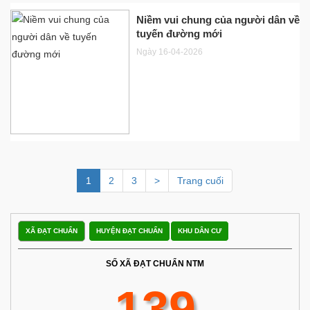
Niềm vui chung của người dân về
tuyến đường mới
Ngày 16-04-2026
1
2
3
>
Trang cuối
XÃ ĐẠT CHUẨN
HUYỆN ĐẠT CHUẨN
KHU DÂN CƯ
SỐ XÃ ĐẠT CHUẨN NTM
139