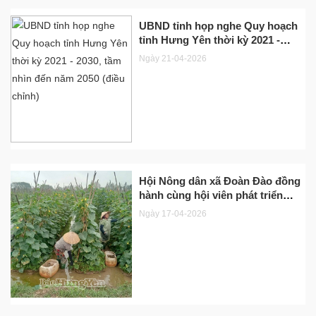
UBND tỉnh họp nghe Quy hoạch
tỉnh Hưng Yên thời kỳ 2021 -
2030, tầm nhìn đến năm 2050
Ngày 21-04-2026
(điều chỉnh)
Hội Nông dân xã Đoàn Đào đồng
hành cùng hội viên phát triển
kinh tế
Ngày 17-04-2026