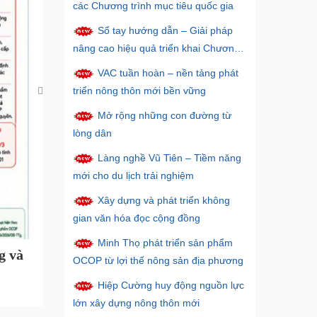
các Chương trình mục tiêu quốc gia
Sổ tay hướng dẫn – Giải pháp
nâng cao hiệu quả triển khai Chương
trình mục tiêu quốc gia
VAC tuần hoàn – nền tảng phát
triển nông thôn mới bền vững
Mở rộng những con đường từ
lòng dân
Làng nghề Vũ Tiên – Tiềm năng
mới cho du lịch trải nghiệm
Xây dựng và phát triển không
gian văn hóa đọc cộng đồng
Minh Thọ phát triển sản phẩm
g và
Thành lập Ban Chỉ đạo thực hiện các Chươ
OCOP từ lợi thế nông sản địa phương
Hiệp Cường huy động nguồn lực
lớn xây dựng nông thôn mới