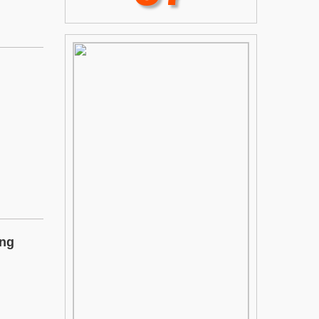
thao và du lịch trong xây dựng nông
thôn mới giai đoạn 2026–2030
Tăng cường tiêu chí y tế trong
xây dựng nông thôn mới giai đoạn
2026–2030: Hướng tới hệ thống y tế
Hưng Yên phát triển nông nghiệp
cơ sở hiện đại, hiệu quả
gắn với du lịch, chuyển đổi số, chuyển
đổi xanh
OCOP Hưng Yên: Khi chính sách
đi vào đời sống sản xuất
ững