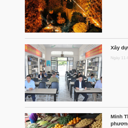
Xây dự
Ngày 11
Minh T
phươn